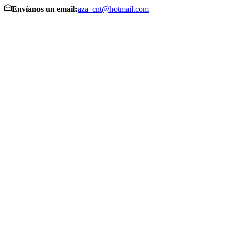
Envíanos un email:
aza_cnt@hotmail.com