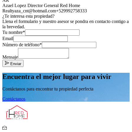
AR
Azael Lopez Director General Red Home
Realty
aza_cnt@hotmail.com
+529992758333
¿Te interesa esta propiedad?
Llena el formulario y nuestro asesor se pondra en contacto contigo a
la brevedad.
Tu nombre*
Email
Número de teléfono*
Mensaje
Enviar
Encuentra el mejor lugar para vivir
Contáctanos para encontrar tu propiedad perfecta
Contáctanos