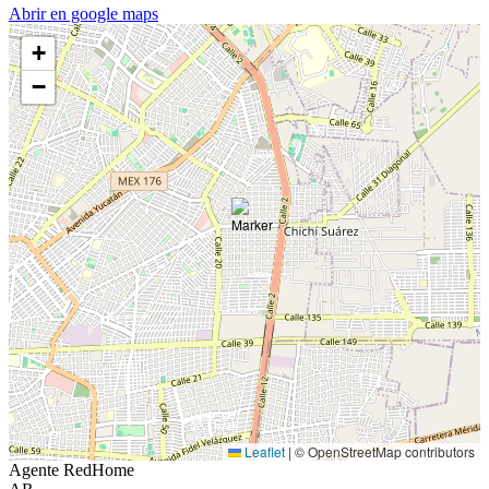
Abrir en google maps
+
−
Leaflet
|
© OpenStreetMap contributors
Agente RedHome