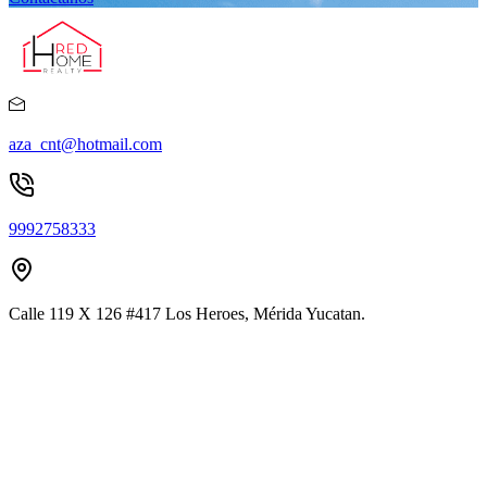
aza_cnt@hotmail.com
9992758333
Calle 119 X 126 #417 Los Heroes, Mérida Yucatan.