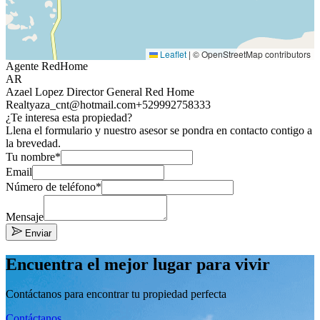
Leaflet
|
© OpenStreetMap contributors
Agente RedHome
AR
Azael Lopez Director General Red Home
Realty
aza_cnt@hotmail.com
+529992758333
¿Te interesa esta propiedad?
Llena el formulario y nuestro asesor se pondra en contacto contigo a
la brevedad.
Tu nombre*
Email
Número de teléfono*
Mensaje
Enviar
Encuentra el mejor lugar para vivir
Contáctanos para encontrar tu propiedad perfecta
Contáctanos