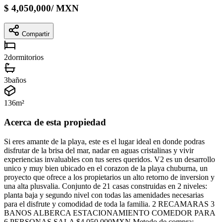
$
4,050,000
/
MXN
Compartir
2
dormitorios
3
baños
136
m²
Acerca de esta propiedad
Si eres amante de la playa, este es el lugar ideal en donde podras
disfrutar de la brisa del mar, nadar en aguas cristalinas y vivir
experiencias invaluables con tus seres queridos. V2 es un desarrollo
unico y muy bien ubicado en el corazon de la playa chuburna, un
proyecto que ofrece a los propietarios un alto retorno de inversion y
una alta plusvalia. Conjunto de 21 casas construidas en 2 niveles:
planta baja y segundo nivel con todas las amenidades necesarias
para el disfrute y comodidad de toda la familia. 2 RECAMARAS 3
BANOS ALBERCA ESTACIONAMIENTO COMEDOR PARA
6 PERSONAS SALA $4,050,000MXN Metodo de compra: