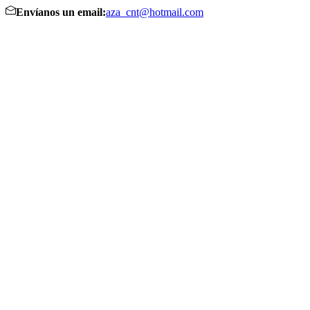
Envíanos un email:
aza_cnt@hotmail.com