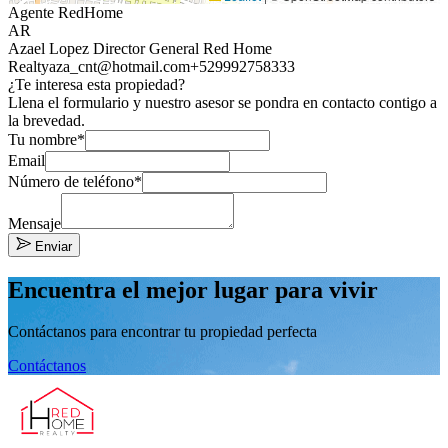
Agente RedHome
AR
Azael Lopez Director General Red Home
Realty
aza_cnt@hotmail.com
+529992758333
¿Te interesa esta propiedad?
Llena el formulario y nuestro asesor se pondra en contacto contigo a
la brevedad.
Tu nombre*
Email
Número de teléfono*
Mensaje
Enviar
Encuentra el mejor lugar para vivir
Contáctanos para encontrar tu propiedad perfecta
Contáctanos