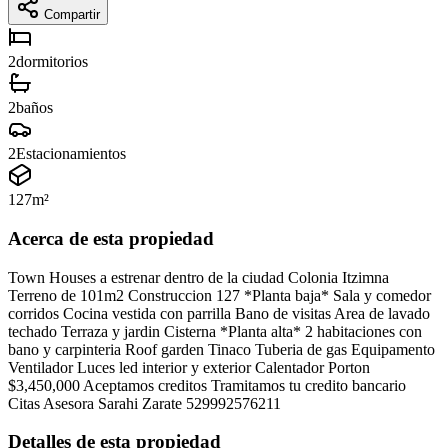
Compartir
2
dormitorios
2
baños
2
Estacionamientos
127
m²
Acerca de esta propiedad
Town Houses a estrenar dentro de la ciudad Colonia Itzimna
Terreno de 101m2 Construccion 127 *Planta baja* Sala y comedor
corridos Cocina vestida con parrilla Bano de visitas Area de lavado
techado Terraza y jardin Cisterna *Planta alta* 2 habitaciones con
bano y carpinteria Roof garden Tinaco Tuberia de gas Equipamento
Ventilador Luces led interior y exterior Calentador Porton
$3,450,000 Aceptamos creditos Tramitamos tu credito bancario
Citas Asesora Sarahi Zarate 529992576211
Detalles de esta propiedad