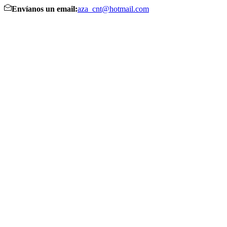
Envíanos un email:
aza_cnt@hotmail.com