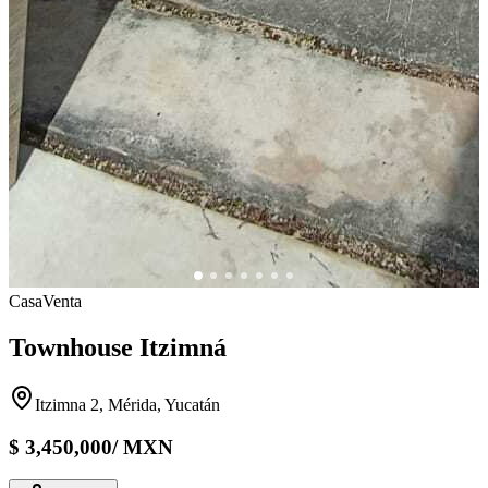
Casa
Venta
Townhouse Itzimná
Itzimna 2, Mérida, Yucatán
$
3,450,000
/
MXN