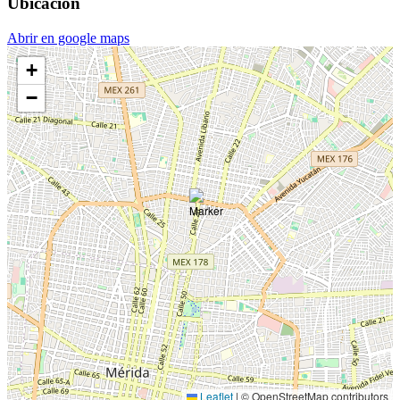
Ubicación
Abrir en google maps
+
−
Leaflet
|
© OpenStreetMap contributors