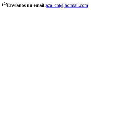
Envíanos un email:
aza_cnt@hotmail.com