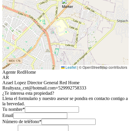
Leaflet
|
© OpenStreetMap contributors
Agente RedHome
AR
Azael Lopez Director General Red Home
Realty
aza_cnt@hotmail.com
+529992758333
¿Te interesa esta propiedad?
Llena el formulario y nuestro asesor se pondra en contacto contigo a
la brevedad.
Tu nombre*
Email
Número de teléfono*