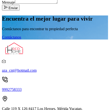
Mensaje
Enviar
Encuentra el mejor lugar para vivir
Contáctanos para encontrar tu propiedad perfecta
Contáctanos
aza_cnt@hotmail.com
9992758333
Calle 119 X 126 #417 Los Heroes, Mérida Yucatan.