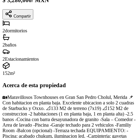
$
3,280,000
/
MXN
Compartir
2
dormitorios
2
baños
2
Estacionamientos
152
m²
Acerca de esta propiedad
🏡Maravillosos Townhouses en Gran San Pedro Cholul, Merida 📌
Con habitacion en planta baja. Excelente ubicacion a solo 2 cuadras
de Starbucks y Oxxo. 📐133 M2 de terreno (7x19) 📐152 M2 de
construccion -2 habitaciones (1 en planta baja, 1 en planta alta) -2.5
banos -Cocina con barra desayunadora de granito -Sala – Comedor -
Area de lavado -Piscina -Garaje techado para 2 vehiculos -Familiy
Room -Balcon (opcional) -Terraza techada EQUIPAMIENTO: -
Piscina: acabado chukum, iluminacion led. -Carpinteria: gavetas