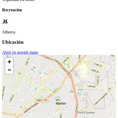
Recreación
Alberca
Ubicación
Abrir en google maps
+
−