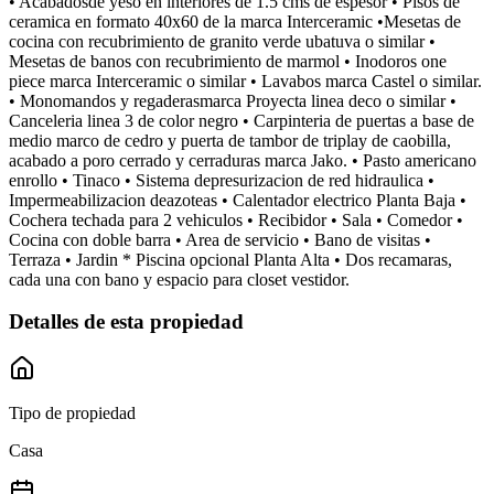
• Acabadosde yeso en interiores de 1.5 cms de espesor • Pisos de
ceramica en formato 40x60 de la marca Interceramic •Mesetas de
cocina con recubrimiento de granito verde ubatuva o similar •
Mesetas de banos con recubrimiento de marmol • Inodoros one
piece marca Interceramic o similar • Lavabos marca Castel o similar.
• Monomandos y regaderasmarca Proyecta linea deco o similar •
Canceleria linea 3 de color negro • Carpinteria de puertas a base de
medio marco de cedro y puerta de tambor de triplay de caobilla,
acabado a poro cerrado y cerraduras marca Jako. • Pasto americano
enrollo • Tinaco • Sistema depresurizacion de red hidraulica •
Impermeabilizacion deazoteas • Calentador electrico Planta Baja •
Cochera techada para 2 vehiculos • Recibidor • Sala • Comedor •
Cocina con doble barra • Area de servicio • Bano de visitas •
Terraza • Jardin * Piscina opcional Planta Alta • Dos recamaras,
cada una con bano y espacio para closet vestidor.
Detalles de esta propiedad
Tipo de propiedad
Casa