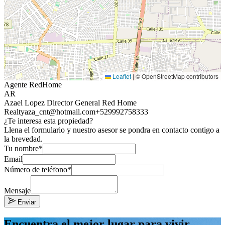
Leaflet
|
© OpenStreetMap contributors
Agente RedHome
AR
Azael Lopez Director General Red Home
Realty
aza_cnt@hotmail.com
+529992758333
¿Te interesa esta propiedad?
Llena el formulario y nuestro asesor se pondra en contacto contigo a
la brevedad.
Tu nombre*
Email
Número de teléfono*
Mensaje
Enviar
Encuentra el mejor lugar para vivir