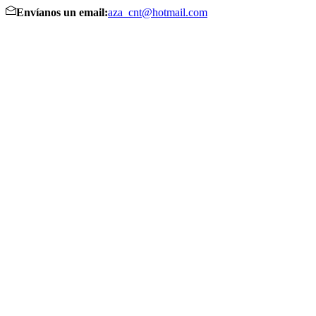
Envíanos un email:
aza_cnt@hotmail.com