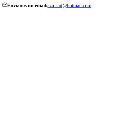
Envíanos un email:
aza_cnt@hotmail.com