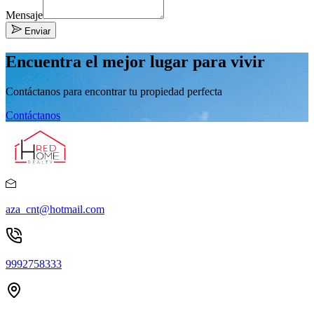
Mensaje
Enviar
Encuentra el mejor lugar para vivir
Contáctanos para encontrar tu propiedad perfecta
Contáctanos
aza_cnt@hotmail.com
9992758333