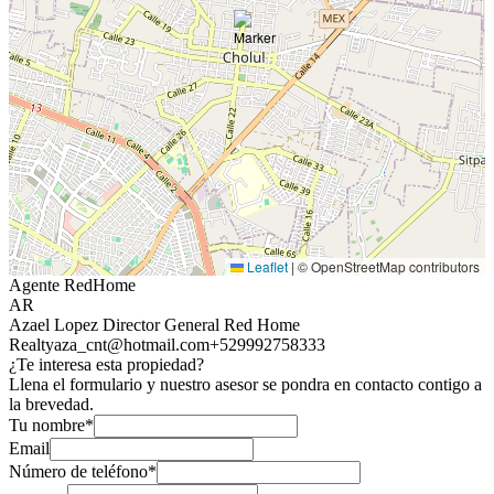
Leaflet
|
© OpenStreetMap contributors
Agente RedHome
AR
Azael Lopez Director General Red Home
Realty
aza_cnt@hotmail.com
+529992758333
¿Te interesa esta propiedad?
Llena el formulario y nuestro asesor se pondra en contacto contigo a
la brevedad.
Tu nombre*
Email
Número de teléfono*