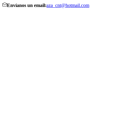
Envíanos un email:
aza_cnt@hotmail.com