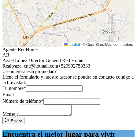
Leaflet
|
© OpenStreetMap contributors
Agente RedHome
AR
Azael Lopez Director General Red Home
Realty
aza_cnt@hotmail.com
+529992758333
¿Te interesa esta propiedad?
Llena el formulario y nuestro asesor se pondra en contacto contigo a
la brevedad.
Tu nombre*
Email
Número de teléfono*
Mensaje
Enviar
Encuentra el mejor lugar para vivir