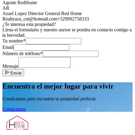
Agente RedHome
AR
Azael Lopez Director General Red Home
Realty
aza_cnt@hotmail.com
+529992758333
¿Te interesa esta propiedad?
Llena el formulario y nuestro asesor se pondra en contacto contigo a
la brevedad.
Tu nombre*
Email
Número de teléfono*
Mensaje
Enviar
Encuentra el mejor lugar para vivir
Contáctanos para encontrar tu propiedad perfecta
Contáctanos