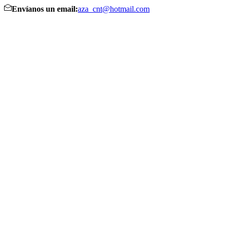
Envíanos un email:
aza_cnt@hotmail.com