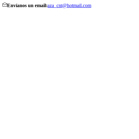
Envíanos un email:
aza_cnt@hotmail.com