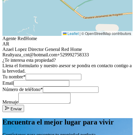
Leaflet
|
© OpenStreetMap contributors
Agente RedHome
AR
Azael Lopez Director General Red Home
Realty
aza_cnt@hotmail.com
+529992758333
¿Te interesa esta propiedad?
Llena el formulario y nuestro asesor se pondra en contacto contigo a
la brevedad.
Tu nombre*
Email
Número de teléfono*
Mensaje
Enviar
Encuentra el mejor lugar para vivir
Contáctanos para encontrar tu propiedad perfecta