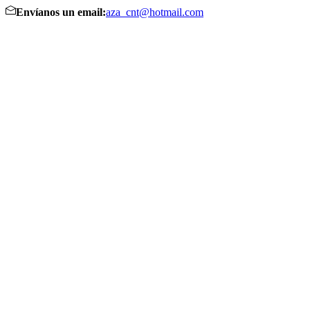
Envíanos un email:
aza_cnt@hotmail.com