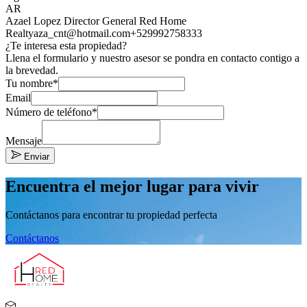
AR
Azael Lopez Director General Red Home
Realty
aza_cnt@hotmail.com
+529992758333
¿Te interesa esta propiedad?
Llena el formulario y nuestro asesor se pondra en contacto contigo a
la brevedad.
Tu nombre*
Email
Número de teléfono*
Mensaje
Enviar
Encuentra el mejor lugar para vivir
Contáctanos para encontrar tu propiedad perfecta
Contáctanos