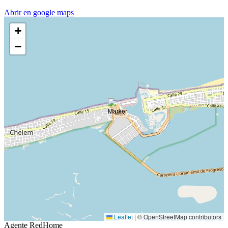
Abrir en google maps
+
−
Leaflet
|
© OpenStreetMap contributors
Agente RedHome