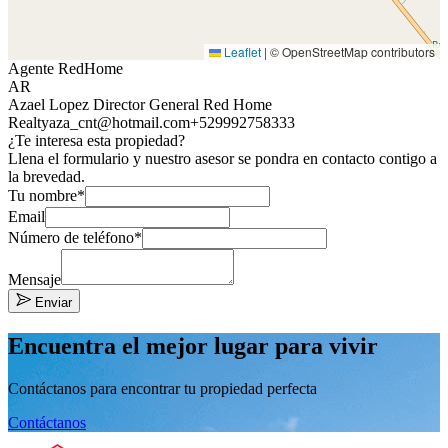
Leaflet
|
© OpenStreetMap contributors
Agente RedHome
AR
Azael Lopez Director General Red Home
Realty
aza_cnt@hotmail.com
+529992758333
¿Te interesa esta propiedad?
Llena el formulario y nuestro asesor se pondra en contacto contigo a
la brevedad.
Tu nombre*
Email
Número de teléfono*
Mensaje
Enviar
Encuentra el mejor lugar para vivir
Contáctanos para encontrar tu propiedad perfecta
Contáctanos