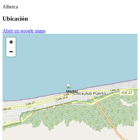
Alberca
Ubicación
Abrir en google maps
+
−