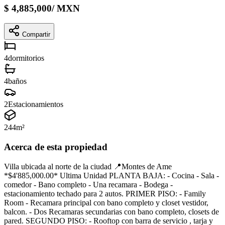
$
4,885,000
/
MXN
Compartir
4
dormitorios
4
baños
2
Estacionamientos
244
m²
Acerca de esta propiedad
Villa ubicada al norte de la ciudad 📍Montes de Ame
*$4'885,000.00* Ultima Unidad PLANTA BAJA: - Cocina - Sala -
comedor - ⁠Bano completo - ⁠Una recamara - Bodega -
⁠estacionamiento techado para 2 autos. PRIMER PISO: - Family
Room - Recamara principal con bano completo y closet vestidor,
balcon. - ⁠Dos Recamaras secundarias con bano completo, closets de
pared. SEGUNDO PISO: - ⁠Rooftop con barra de servicio , tarja y