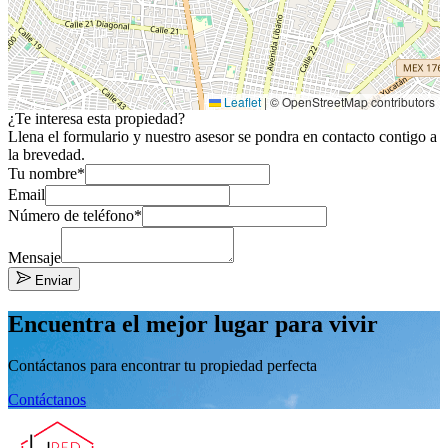
Leaflet
|
© OpenStreetMap contributors
¿Te interesa esta propiedad?
Llena el formulario y nuestro asesor se pondra en contacto contigo a
la brevedad.
Tu nombre*
Email
Número de teléfono*
Mensaje
Enviar
Encuentra el mejor lugar para vivir
Contáctanos para encontrar tu propiedad perfecta
Contáctanos