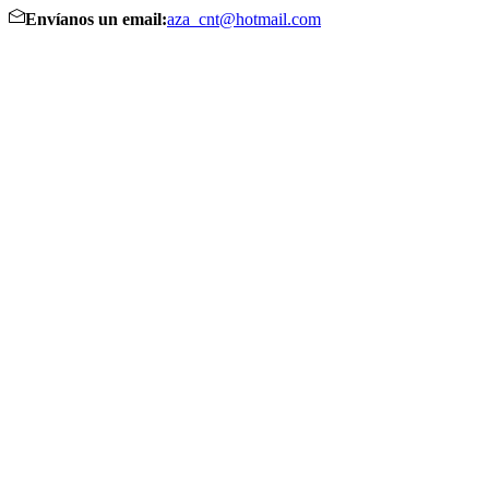
Envíanos un email:
aza_cnt@hotmail.com